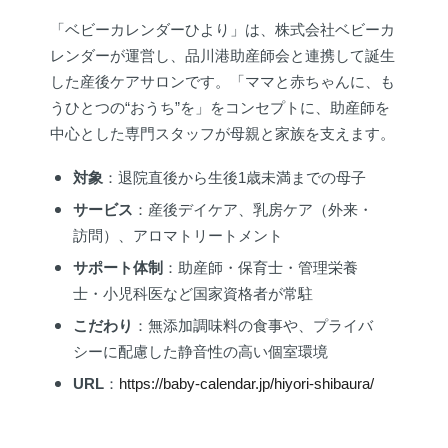
「ベビーカレンダーひより」は、株式会社ベビーカ
レンダーが運営し、品川港助産師会と連携して誕生
した産後ケアサロンです。「ママと赤ちゃんに、も
うひとつの“おうち”を」をコンセプトに、助産師を
中心とした専門スタッフが母親と家族を支えます。
対象
：退院直後から生後1歳未満までの母子
サービス
：産後デイケア、乳房ケア（外来・
訪問）、アロマトリートメント
サポート体制
：助産師・保育士・管理栄養
士・小児科医など国家資格者が常駐
こだわり
：無添加調味料の食事や、プライバ
シーに配慮した静音性の高い個室環境
URL
：
https://baby-calendar.jp/hiyori-shibaura/