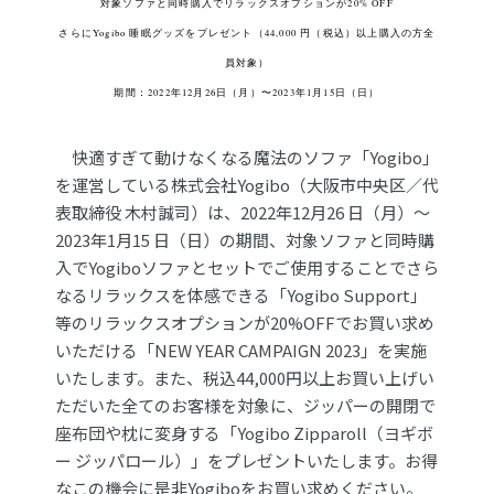
対象ソファと同時購⼊でリラックスオプションが20% OFF
さらにYogibo 睡眠グッズをプレゼント（44,000 円（税込）以上購⼊の⽅全
員対象）
期間：2022年12⽉26⽇（⽉）〜2023年1⽉15⽇（⽇）
快適すぎて動けなくなる魔法のソファ「Yogibo」
を運営している株式会社Yogibo（⼤阪市中央区／代
表取締役 ⽊村誠司）は、2022年12⽉26 ⽇（⽉）〜
2023年1⽉15 ⽇（⽇）の期間、対象ソファと同時購
⼊でYogiboソファとセットでご使⽤することでさら
なるリラックスを体感できる「Yogibo Support」
等のリラックスオプションが20%OFFでお買い求め
いただける「NEW YEAR CAMPAIGN 2023」を実施
いたします。また、税込44,000円以上お買い上げい
ただいた全てのお客様を対象に、ジッパーの開閉で
座布団や枕に変⾝する「Yogibo Zipparoll（ヨギボ
ー ジッパロール）」をプレゼントいたします。お得
なこの機会に是⾮Yogiboをお買い求めください。