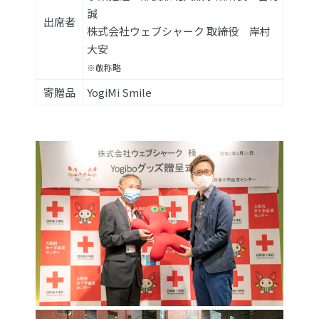
誠
出席者
株式会社ウェブシャーク 取締役 岸村
大安
※敬称略
寄贈品
YogiMi Smile