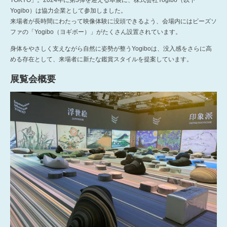
TOKYO」。2024年に第3弾を迎える本展に、株式会社Yogibo（以下
Yogibo）は協力企業として参加しました。
来場者が長時間にわたって映像体験に没頭できるよう、会場内にはビーズソ
ファの「Yogibo（ヨギボー）」がたくさん設置されています。
身体をやさしく支えながら自然に姿勢が整うYogiboは、没入感をさらに高
める存在として、来場者に新たな鑑賞スタイルを提案しています。
展覧会概要