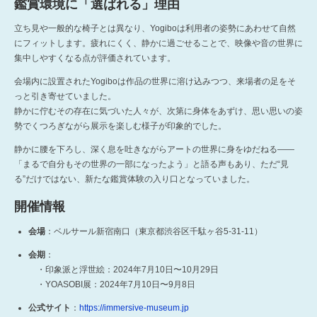
鑑賞環境に「選ばれる」理由
立ち見や一般的な椅子とは異なり、Yogiboは利用者の姿勢にあわせて自然
にフィットします。疲れにくく、静かに過ごせることで、映像や音の世界に
集中しやすくなる点が評価されています。
会場内に設置されたYogiboは作品の世界に溶け込みつつ、来場者の足をそ
っと引き寄せていました。
静かに佇むその存在に気づいた人々が、次第に身体をあずけ、思い思いの姿
勢でくつろぎながら展示を楽しむ様子が印象的でした。
静かに腰を下ろし、深く息を吐きながらアートの世界に身をゆだねる――
「まるで自分もその世界の一部になったよう」と語る声もあり、ただ“見
る”だけではない、新たな鑑賞体験の入り口となっていました。
開催情報
会場
：ベルサール新宿南口（東京都渋谷区千駄ヶ谷5-31-11）
会期
：
・印象派と浮世絵：2024年7月10日〜10月29日
・YOASOBI展：2024年7月10日〜9月8日
公式サイト
：
https://immersive-museum.jp