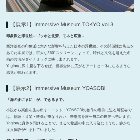
【展示1】Immersive Museum TOKYO vol.3
印象派と浮世絵～ゴッホと北斎、モネと広重～
西洋絵画の印象派に大きな影響を与えた日本の浮世絵。その関係性に焦点を
あてた本展では、巨大な360°スクリーンによって、時代と文化を超えた名
画の共演がダイナミックに映し出されます。
Yogiboに深く腰を下ろせば、視界全体に広がるアートと一体になるような
感覚が味わえます。
【展示2】Immersive Museum YOASOBI
「海のまにまに」が、できるまで。
小説から楽曲を生み出すユニット・YOASOBIの創作の裏側に迫る展覧会で
は、物語・音楽・映像が重なり合い、来場者を唯一無二の世界へ誘います。
Yogiboに身体を預けることで、まるで物語の中に入り込むような、静かな
没入体験が生まれていました。