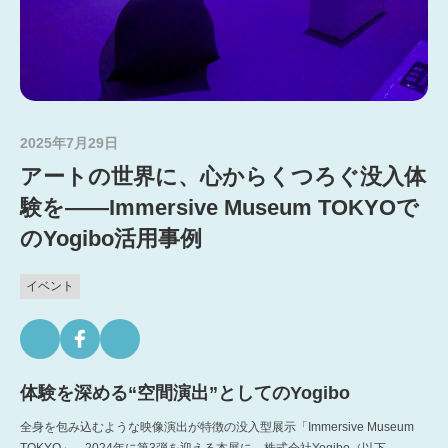
2025年7月29日
アートの世界に、心からくつろぐ没入体
験を――Immersive Museum TOKYOで
のYogibo活用事例
イベント
Twitter
Facebook
Translation missing: ja.general.social.links.line
体験を深める“空間演出”としてのYogibo
全身を包み込むような映像演出が特徴の没入型展示「Immersive Museum